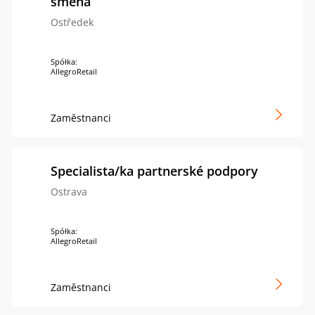
směna
Ostředek
Spółka:
AllegroRetail
Zaměstnanci
Specialista/ka partnerské podpory
Ostrava
Spółka:
AllegroRetail
Zaměstnanci