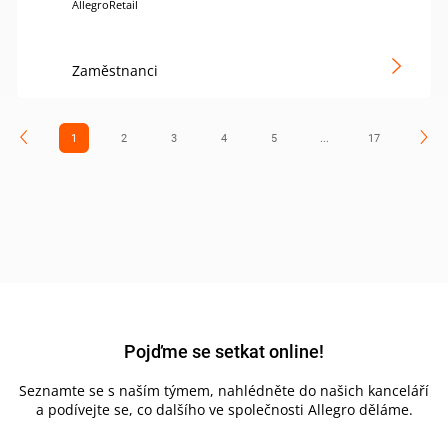
AllegroRetail
Zaměstnanci
1
2
3
4
5
...
17
Pojďme se setkat online!
Seznamte se s naším týmem, nahlédněte do našich kanceláří
a podívejte se, co dalšího ve společnosti Allegro děláme.