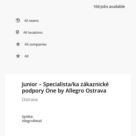
164 Jobs available
All teams
All locations
All companies
All
Junior – Specialista/ka zákaznické
podpory One by Allegro Ostrava
Ostrava
Spółka:
AllegroRetail