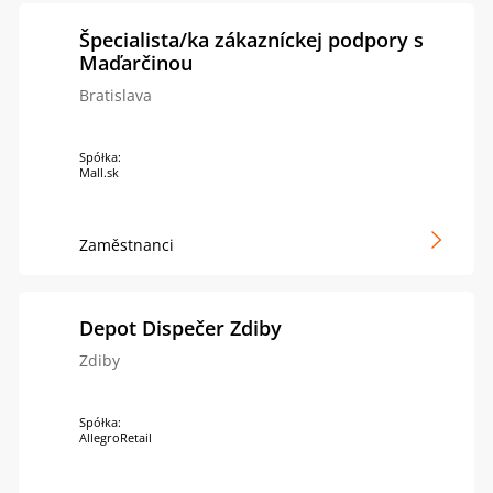
Špecialista/ka zákazníckej podpory s
Maďarčinou
Bratislava
Spółka:
Mall.sk
Zaměstnanci
Depot Dispečer Zdiby
Zdiby
Spółka:
AllegroRetail