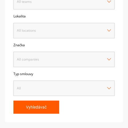
All teams
Lokalita
All locations
Značka
All companies
Typ smlouvy
All
Vyhledávač