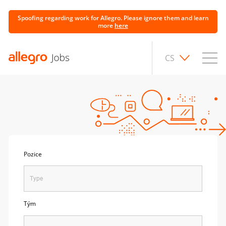
Spoofing regarding work for Allegro. Please ignore them and learn
more
here
CS
Pozice
Tým