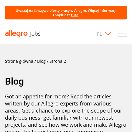
Uważaj na fałszywe oferty pracy w Allegro. Więcej informacji
znajdziesz
tutaj
PL
Strona główna
/
Blog
/
Strona 2
Blog
Got an appetite for more? Read the articles
written by our Allegro experts from various
areas. Get a chance to explore the scope of our
daily business, get familiar with our newest
projects, and see how we work and make Allegro
one of the fastest-growing e-commerce