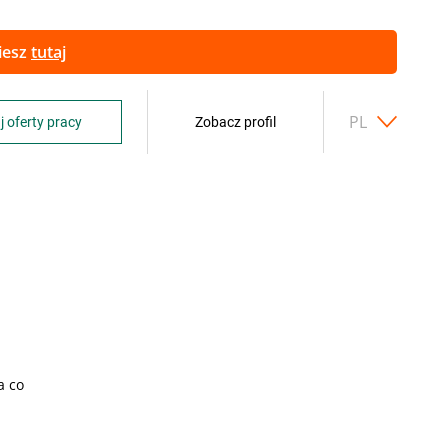
ziesz
tutaj
PL
j oferty pracy
Zobacz profil
a co