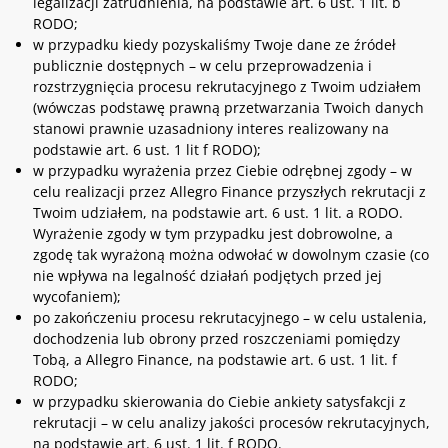
legalizacji zatrudnienia, na podstawie art. 6 ust. 1 lit. b
RODO;
w przypadku kiedy pozyskaliśmy Twoje dane ze źródeł
publicznie dostępnych – w celu przeprowadzenia i
rozstrzygnięcia procesu rekrutacyjnego z Twoim udziałem
(wówczas podstawę prawną przetwarzania Twoich danych
stanowi prawnie uzasadniony interes realizowany na
podstawie art. 6 ust. 1 lit f RODO);
w przypadku wyrażenia przez Ciebie odrębnej zgody – w
celu realizacji przez Allegro Finance przyszłych rekrutacji z
Twoim udziałem, na podstawie art. 6 ust. 1 lit. a RODO.
Wyrażenie zgody w tym przypadku jest dobrowolne, a
zgodę tak wyrażoną można odwołać w dowolnym czasie (co
nie wpływa na legalność działań podjętych przed jej
wycofaniem);
po zakończeniu procesu rekrutacyjnego – w celu ustalenia,
dochodzenia lub obrony przed roszczeniami pomiędzy
Tobą, a Allegro Finance, na podstawie art. 6 ust. 1 lit. f
RODO;
w przypadku skierowania do Ciebie ankiety satysfakcji z
rekrutacji – w celu analizy jakości procesów rekrutacyjnych,
na podstawie art. 6 ust. 1 lit. f RODO.