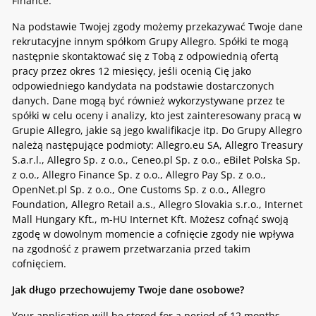
Finance.
Na podstawie Twojej zgody możemy przekazywać Twoje dane
rekrutacyjne innym spółkom Grupy Allegro. Spółki te mogą
następnie skontaktować się z Tobą z odpowiednią ofertą
pracy przez okres 12 miesięcy, jeśli ocenią Cię jako
odpowiedniego kandydata na podstawie dostarczonych
danych. Dane mogą być również wykorzystywane przez te
spółki w celu oceny i analizy, kto jest zainteresowany pracą w
Grupie Allegro, jakie są jego kwalifikacje itp. Do Grupy Allegro
należą następujące podmioty:
Allegro.eu SA, Allegro Treasury
S.a.r.l., Allegro Sp. z o.o., Ceneo.pl Sp. z o.o., eBilet Polska Sp.
z o.o., Allegro Finance Sp. z o.o., Allegro Pay Sp. z o.o.,
OpenNet.pl Sp. z o.o., One Customs Sp. z o.o., Allegro
Foundation, Allegro Retail a.s., Allegro Slovakia s.r.o., Internet
Mall Hungary Kft., m-HU Internet Kft.
Możesz cofnąć swoją
zgodę w dowolnym momencie a cofnięcie zgody nie wpływa
na zgodność z prawem przetwarzania przed takim
cofnięciem.
Jak długo przechowujemy Twoje dane osobowe?
Your application will be stored for a period of 12 months