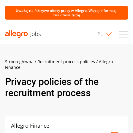
Uważaj na fałszywe oferty pracy w Allegro. Więcej informacji
znajdziesz
tutaj
PL
Strona główna
/
Recruitment process policies
/
Allegro
Finance
Privacy policies of the
recruitment process
Allegro Finance