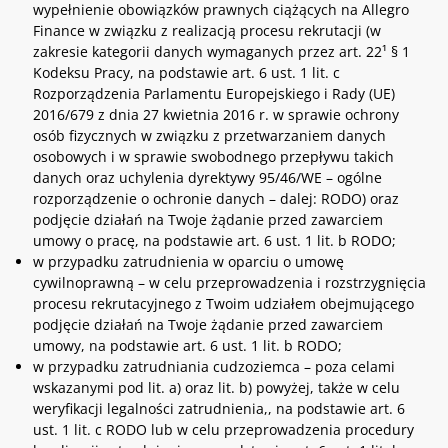
wypełnienie obowiązków prawnych ciążących na Allegro
Finance w związku z realizacją procesu rekrutacji (w
zakresie kategorii danych wymaganych przez art. 22¹ § 1
Kodeksu Pracy, na podstawie art. 6 ust. 1 lit. c
Rozporządzenia Parlamentu Europejskiego i Rady (UE)
2016/679 z dnia 27 kwietnia 2016 r. w sprawie ochrony
osób fizycznych w związku z przetwarzaniem danych
osobowych i w sprawie swobodnego przepływu takich
danych oraz uchylenia dyrektywy 95/46/WE – ogólne
rozporządzenie o ochronie danych – dalej: RODO) oraz
podjęcie działań na Twoje żądanie przed zawarciem
umowy o pracę, na podstawie art. 6 ust. 1 lit. b RODO;
w przypadku zatrudnienia w oparciu o umowę
cywilnoprawną – w celu przeprowadzenia i rozstrzygnięcia
procesu rekrutacyjnego z Twoim udziałem obejmującego
podjęcie działań na Twoje żądanie przed zawarciem
umowy, na podstawie art. 6 ust. 1 lit. b RODO;
w przypadku zatrudniania cudzoziemca – poza celami
wskazanymi pod lit. a) oraz lit. b) powyżej, także w celu
weryfikacji legalności zatrudnienia,, na podstawie art. 6
ust. 1 lit. c RODO lub w celu przeprowadzenia procedury